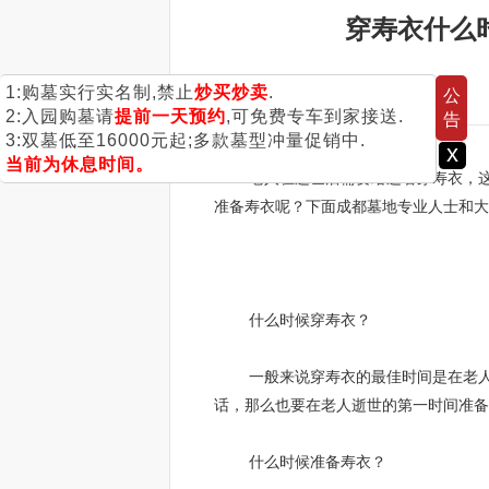
穿寿衣什么
1:购墓实行实名制,禁止
炒买炒卖
.
公
2:入园购墓请
提前一天预约
,可免费专车到家接送.
告
3:双墓低至16000元起;多款墓型冲量促销中.
x
当前为休息时间。
老人在逝世后需要给逝者穿寿衣，这是
准备寿衣呢？下面成都墓地专业人士和大
什么时候穿寿衣？
一般来说穿寿衣的最佳时间是在老人状
话，那么也要在老人逝世的第一时间准备
什么时候准备寿衣？