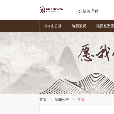
公墓管理处
白塔山公墓
陵园景观
陵园墓型
>
>
首页
新闻公告
详情