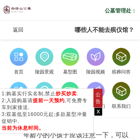
公墓管理处：
哪些人不能去殡仪馆？
返回
首页
陵园景观
墓型图
陵园视频
殡葬问答
1:购墓实行实名制,禁止
炒买炒卖
.
公
2:入园购墓请
提前一天预约
,可免费专
告
服务流程
客户服务
新闻公告
关于我们
联系我们
车到家接送.
x
3:双墓低至16000元起;多款墓型冲量
促销中.
当前为休息时间。
年龄小的小孩子应该注意一下，可以