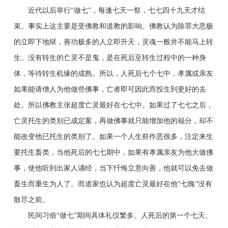
近代以后举行“做七”，每逢七天一祭，七七四十九天才结
束。事实上这主要是受佛教和道教的影响。佛教认为除罪大恶极
的立即下地狱，善功极多的人立即升天，灵魂一般并不能马上转
生。没有转生的亡灵不是鬼，是在死后至转生过程中的一种身
体，等待转生机缘的成熟。所以，人死后七个七中，孝属或亲友
如果能请僧人为他做些佛事，亡者即可因此而投生到更好的去
处。所以佛教主张超度亡灵最好在七七中。如果过了七七之后，
亡灵托生的类别已成定案，再做佛事就只能增加他的福分，却不
能改变他已托生的类别了。如果一个人生前作恶很多，注定来生
要托生畜类，当他死后的七七期中，如果有孝属亲友为他大做佛
事，使他听到出家人诵经，当下忏悔立意向善，他就可以免去做
畜生而重生为人了。而道家也认为超度亡灵最好在他“七魄”没有
散尽之前。
民间习俗“做七”期间具体礼仪繁多。人死后的第一个七天、