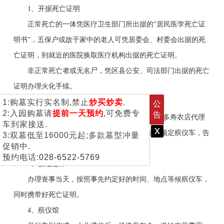
1、开据死亡证明
正常死亡的一体凭医疗卫生部门所出据的“居民医学死亡证
明书”，五保户或故于家中的老人可凭居委会、村委会出据的死
亡证明，到就近的医院换取医疗机构出据的死亡证明。
非正常死亡者或无名尸，凭区县公安、司法部门出据的死亡
证明办理火化手续。
1:购墓实行实名制,禁止
炒买炒卖
.
2、
联系丧事业务
公
2:入园购墓请
提前一天预约
,可免费专
告
家属去人或打电话与殡仪服务中心联系(有很多寿衣店代理
车到家接送.
x
此项业务），确定办丧事的时间，选定殡仪馆，预定殡仪车，告
3:双墓低至16000元起;多款墓型冲量
促销中.
别室等事宜。
预约电话:
028-6522-5769
3、
接送遗体
办理丧事当天，按照事先约定好的时间、地点等候殡仪车，
同时携带好死亡证明。
4、
殡仪馆