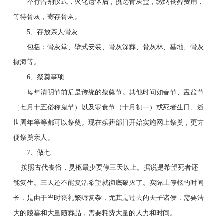
举行告别仪式，火化遗体后，挑选骨灰盒，缴纳丧葬费用，
等待骨灰，寄存骨灰。
5、
存放亲人骨灰
包括：骨灰堂、壁式安装、骨灰深葬、骨灰林、墓地、骨灰
撒海等。
6、
祭奠事项
每年清明节前后是传统的祭奠节。其他时间如春节、盂盆节
（七月十五俗称鬼节）以及寒食节（十月初一）或死者生日、逝
世周年等等都可以祭奠。现在殡葬部门开始实施网上祭奠，更方
便祭奠亲人。
7、
做七
按照古代丧俗，灵柩最少要停三天以上。据说是希望死者还
能复生。三天还不能复活希望就彻底破灭了。实际上停柩的时间
长，是由于当时丧礼繁缛复杂，尤其是过去的天子诸侯，需要浩
大的陵墓和大量随葬品，需要耗费大量的人力和时间。