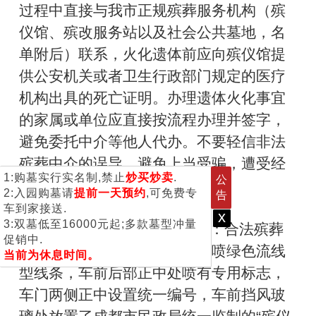
过程中直接与我市正规殡葬服务机构（殡
仪馆、殡改服务站以及社会公共墓地，名
单附后）联系，火化遗体前应向殡仪馆提
供公安机关或者卫生行政部门规定的医疗
机构出具的死亡证明。办理遗体火化事宜
的家属或单位应直接按流程办理并签字，
避免委托中介等他人代办。不要轻信非法
殡葬中介的误导，避免上当受骗，遭受经
1:购墓实行实名制,禁止
炒买炒卖
.
公
济损失。
2:入园购墓请
提前一天预约
,可免费专
告
车到家接送.
x
3:双墓低至16000元起;多款墓型冲量
2.注意识别合法和非法殡葬车：合法殡葬
促销中.
车全车身为白色，车身两侧加喷绿色流线
当前为休息时间。
型线条，车前后部正中处喷有专用标志，
车门两侧正中设置统一编号，车前挡风玻